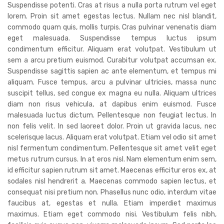
Suspendisse potenti. Cras at risus a nulla porta rutrum vel eget
lorem. Proin sit amet egestas lectus. Nullam nec nisl blandit,
commodo quam quis, mollis turpis. Cras pulvinar venenatis diam
eget malesuada. Suspendisse tempus luctus ipsum
condimentum efficitur. Aliquam erat volutpat. Vestibulum ut
sem a arcu pretium euismod. Curabitur volutpat accumsan ex.
Suspendisse sagittis sapien ac ante elementum, et tempus mi
aliquam. Fusce tempus, arcu a pulvinar ultricies, massa nunc
suscipit tellus, sed congue ex magna eu nulla. Aliquam ultrices
diam non risus vehicula, at dapibus enim euismod. Fusce
malesuada luctus dictum. Pellentesque non feugiat lectus. In
non felis velit. In sed laoreet dolor. Proin ut gravida lacus, nec
scelerisque lacus. Aliquam erat volutpat. Etiam vel odio sit amet
nisl fermentum condimentum. Pellentesque sit amet velit eget
metus rutrum cursus. In at eros nisl. Nam elementum enim sem,
id efficitur sapien rutrum sit amet. Maecenas efficitur eros ex, at
sodales nisl hendrerit a. Maecenas commodo sapien lectus, et
consequat nisi pretium non. Phasellus nunc odio, interdum vitae
faucibus at, egestas et nulla. Etiam imperdiet maximus
maximus. Etiam eget commodo nisi. Vestibulum felis nibh,