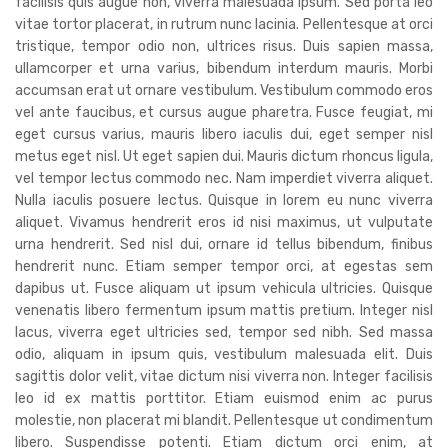
facilisis quis augue non, viverra malesuada ipsum. Sed porta leo
vitae tortor placerat, in rutrum nunc lacinia. Pellentesque at orci
tristique, tempor odio non, ultrices risus. Duis sapien massa,
ullamcorper et urna varius, bibendum interdum mauris. Morbi
accumsan erat ut ornare vestibulum. Vestibulum commodo eros
vel ante faucibus, et cursus augue pharetra. Fusce feugiat, mi
eget cursus varius, mauris libero iaculis dui, eget semper nisl
metus eget nisl. Ut eget sapien dui. Mauris dictum rhoncus ligula,
vel tempor lectus commodo nec. Nam imperdiet viverra aliquet.
Nulla iaculis posuere lectus. Quisque in lorem eu nunc viverra
aliquet. Vivamus hendrerit eros id nisi maximus, ut vulputate
urna hendrerit. Sed nisl dui, ornare id tellus bibendum, finibus
hendrerit nunc. Etiam semper tempor orci, at egestas sem
dapibus ut. Fusce aliquam ut ipsum vehicula ultricies. Quisque
venenatis libero fermentum ipsum mattis pretium. Integer nisl
lacus, viverra eget ultricies sed, tempor sed nibh. Sed massa
odio, aliquam in ipsum quis, vestibulum malesuada elit. Duis
sagittis dolor velit, vitae dictum nisi viverra non. Integer facilisis
leo id ex mattis porttitor. Etiam euismod enim ac purus
molestie, non placerat mi blandit. Pellentesque ut condimentum
libero. Suspendisse potenti. Etiam dictum orci enim, at